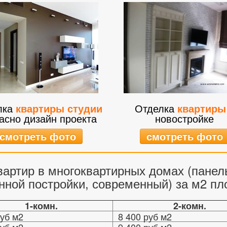
лка
квартиры студии
Отделка
квартиры
асно дизайн проекта
новостройке
смотреть фото
смотреть фото
вартир в многоквартирных домах (панель
ной постройки, современный) за м2 пл
1-комн.
2-комн.
уб м2
8 400 руб м2