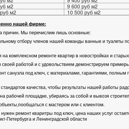
уб м2
9 400 руб м2
уб м2
9 600 руб м2
руб м2
10 500 руб м2
менно нашей фирме:
са причин. Мы перечислим лишь основные:
ельному отбору членов нашей команды ванные и туалеты п
я на комплексном ремонте квартир в новостройках и старых
я своей работой и с удовольствием демонстрируем пример
онт санузла под ключ, с материалами, гарантиями, полным
стандартов качества, чтобы результаты нашей работы радо
 на рабочей площадке, убираясь за собой и вывозя строите
 объекты,пообщаться с мастером или с клиентом.
у нужен ремонт кваритры под ключ, цена наших услуг остае
кт-Петербурга и Ленинградской области