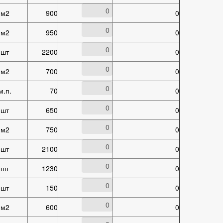
м2
900
0
м2
950
0
шт
2200
0
м2
700
0
м.п.
70
0
шт
650
0
м2
750
0
шт
2100
0
шт
1230
0
шт
150
0
м2
600
0