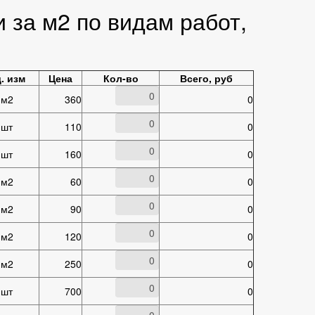
 за м2 по видам работ,
. изм
Цена
Кол-во
Всего, руб
м2
360
0
шт
110
0
шт
160
0
м2
60
0
м2
90
0
м2
120
0
м2
250
0
шт
700
0