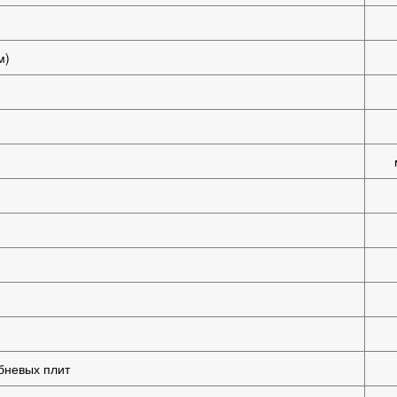
м)
ебневых плит